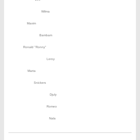
Wilma
Maxim
Bambam
Ronald "Ronny"
Leroy
Marta
Snickers
Djuly
Romeo
Nala