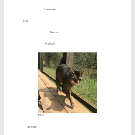
Hermine
Kai
Neida
Malisch
Elvis
Joseph