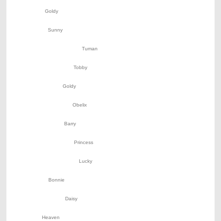
Goldy
Sunny
Tuman
Tobby
Goldy
Obelix
Barry
Princess
Lucky
Bonnie
Daisy
Heaven