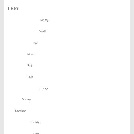
Helen
Mamy
Wolfi
Ice
Maria
Raja
Tara
Lucky
Duney
Kasthan
Bounty
Lee