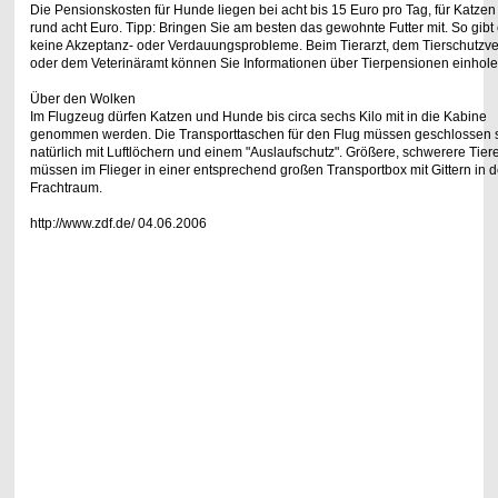
Die Pensionskosten für Hunde liegen bei acht bis 15 Euro pro Tag, für Katzen
rund
acht Euro. Tipp: Bringen Sie am besten das gewohnte Futter mit. So gibt
keine
Akzeptanz- oder Verdauungsprobleme. Beim Tierarzt, dem Tierschutzve
oder dem
Veterinäramt können Sie Informationen über Tierpensionen einhole
Über den Wolken
Im Flugzeug dürfen Katzen und Hunde bis circa sechs Kilo mit in die Kabine
genommen
werden. Die Transporttaschen für den Flug müssen geschlossen s
natürlich mit
Luftlöchern und einem "Auslaufschutz". Größere, schwerere Tier
müssen im Flieger in
einer entsprechend großen Transportbox mit Gittern in 
Frachtraum.
http://www.zdf.de/ 04.06.2006