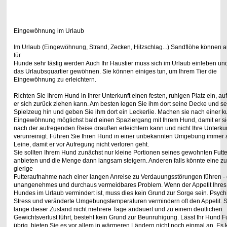
Eingewöhnung im Urlaub
Im Urlaub (Eingewöhnung, Strand, Zecken, Hitzschlag...) Sandflöhe können 
für
Hunde sehr lästig werden Auch Ihr Haustier muss sich im Urlaub einleben un
das
Urlaubsquartier gewöhnen. Sie können einiges tun, um Ihrem Tier die
Eingewöhnung zu
erleichtern.
Richten Sie Ihrem Hund in Ihrer Unterkunft einen festen, ruhigen Platz ein, au
er sich
zurück ziehen kann. Am besten legen Sie ihm dort seine Decke und se
Spielzeug hin und
geben Sie ihm dort ein Leckerlie. Machen sie nach einer k
Eingewöhnung möglichst
bald einen Spaziergang mit Ihrem Hund, damit er s
nach der aufregenden Reise draußen
erleichtern kann und nicht Ihre Unterku
verunreinigt. Führen Sie Ihren Hund in einer
unbekannten Umgebung immer a
Leine, damit er vor Aufregung nicht verloren geht.
Sie sollten Ihrem Hund zunächst nur kleine Portionen seines gewohnten Futte
anbieten
und die Menge dann langsam steigern. Anderen falls könnte eine zu
gierige
Futteraufnahme nach einer langen Anreise zu Verdauungsstörungen führen - 
unangenehmes und durchaus vermeidbares Problem. Wenn der Appetit Ihres
Hundes im
Urlaub vermindert ist, muss dies kein Grund zur Sorge sein. Psych
Stress und
veränderte Umgebungstemperaturen vermindern oft den Appetit. 
lange dieser Zustand
nicht mehrere Tage andauert und zu einem deutlichen
Gewichtsverlust führt, besteht kein
Grund zur Beunruhigung. Lässt Ihr Hund Fu
übrig, bieten Sie es vor allem in wärmeren
Ländern nicht noch einmal an. Es 