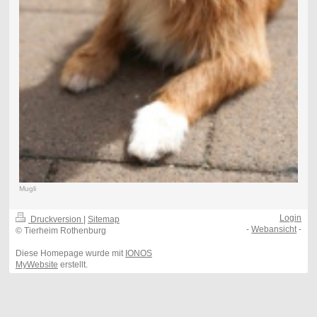
Mugli
Login
Druckversion
|
Sitemap
-
Webansicht
-
© Tierheim Rothenburg
Diese Homepage wurde mit
IONOS
MyWebsite
erstellt.