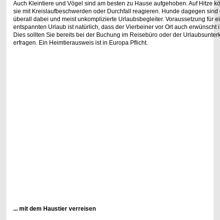
Auch Kleintiere und Vögel sind am besten zu Hause aufgehoben.
Auf Hitze k
sie mit Kreislaufbeschwerden oder Durchfall reagieren. Hunde dagegen
sind
überall dabei und meist unkomplizierte Urlaubsbegleiter. Voraussetzung für e
entspannten Urlaub ist natürlich, dass der Vierbeiner vor Ort auch erwünscht i
Dies sollten Sie bereits bei der Buchung im Reisebüro oder der Urlaubsunterk
erfragen.
Ein Heimtierausweis ist in Europa Pflicht.
... mit dem Haustier verreisen