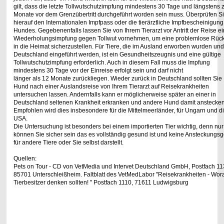
gilt, dass die letzte
Tollwutschutzimpfung mindestens 30 Tage und längstens z
Monate vor dem
Grenzübertritt durchgeführt worden sein muss. Überprüfen S
hierauf den Internationalen
Impfpass oder die tierärztliche Impfbescheinigung
Hundes. Gegebenenfalls lassen
Sie von Ihrem Tierarzt vor Antritt der Reise e
Wiederholungsimpfung gegen Tollwut
vornehmen, um eine problemlose Rück
in die Heimat sicherzustellen. Für Tiere, die im
Ausland erworben wurden und
Deutschland eingeführt werden, ist ein
Gesundheitszeugnis und eine gültige
Tollwutschutzimpfung erforderlich. Auch in diesem
Fall muss die Impfung
mindestens 30 Tage vor der Einreise erfolgt sein und darf nicht
länger als 12 Monate zurückliegen. Wieder zurück in Deutschland sollten Sie 
Hund nach einer Auslandsreise von Ihrem
Tierarzt auf Reisekrankheiten
untersuchen lassen. Andernfalls kann er möglicherweise
später an einer in
Deutschland seltenen Krankheit erkranken und andere Hund damit
anstecken
Empfohlen wird dies insbesondere für die Mittelmeerländer, für Ungarn und d
USA.
Die Untersuchung ist besonders bei einem importierten Tier wichtig, denn nur
können
Sie sicher sein das es vollständig gesund ist und keine Ansteckungsg
für andere
Tiere oder Sie selbst darstellt.
Quellen:
Pets on Tour - CD von VetMedia und Intervet Deutschland GmbH, Postfach 11
85701
Unterschleißheim. Faltblatt des VetMedLabor "Reisekrankheiten - Wor
Tierbesitzer denken sollten!
" Postfach 1110, 71611 Ludwigsburg