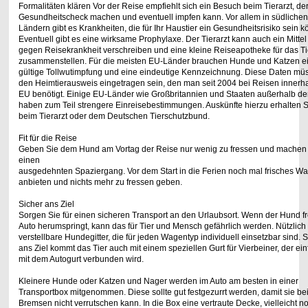
Formalitäten klären Vor der Reise empfiehlt sich ein Besuch beim Tierarzt, de
Gesundheitscheck machen
und eventuell impfen kann. Vor allem in südlichen
Ländern gibt es Krankheiten, die für Ihr
Haustier ein Gesundheitsrisiko sein k
Eventuell gibt es eine wirksame Prophylaxe.
Der Tierarzt kann auch ein Mittel
gegen Reisekrankheit verschreiben und eine kleine
Reiseapotheke für das Ti
zusammenstellen. Für die meisten EU-Länder brauchen Hunde und Katzen e
gültige Tollwutimpfung und
eine eindeutige Kennzeichnung. Diese Daten müs
den Heimtierausweis eingetragen
sein, den man seit 2004 bei Reisen innerh
EU benötigt. Einige EU-Länder wie
Großbritannien und Staaten außerhalb de
haben zum Teil strengere
Einreisebestimmungen. Auskünfte hierzu erhalten S
beim Tierarzt oder dem Deutschen
Tierschutzbund.
Fit für die Reise
Geben Sie dem Hund am Vortag der Reise nur wenig zu fressen und machen
einen
ausgedehnten Spaziergang. Vor dem Start in die Ferien noch mal frisches W
anbieten
und nichts mehr zu fressen geben.
Sicher ans Ziel
Sorgen Sie für einen sicheren Transport an den Urlaubsort. Wenn der Hund fr
Auto
herumspringt, kann das für Tier und Mensch gefährlich werden. Nützlich
verstellbare
Hundegitter, die für jeden Wagentyp individuell einsetzbar sind. 
ans Ziel kommt das
Tier auch mit einem speziellen Gurt für Vierbeiner, der ei
mit dem Autogurt verbunden
wird.
Kleinere Hunde oder Katzen und Nager werden im Auto am besten in einer
Transportbox
mitgenommen. Diese sollte gut festgezurrt werden, damit sie be
Bremsen nicht
verrutschen kann. In die Box eine vertraute Decke, vielleicht n