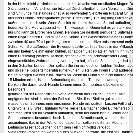
in der Hitze leicht verderben und dann die Ursache
von ernsthaften Magen-D
Störungen sein. Verzichten sie bitte auf Durchfallmittel für
den Menschen. Die
sind für Hunde meist ungeeignet. Also verwenden Sie bitte ein
Präparat für Ti
aus Ihrer Hunde-Reiseapotheke (siehe "Checkliste"). Ein Tag lang
Nulldiät k
außerdem hilfreich sein. Wenn Sie sich mit Ihrem Hund am Strand aufhalten,
bedenken Sie Meerwasser ist kein Trinkwasser. Im Gegenteil es verstärkt den
nur
und kann zu Erbrechen führen. Nehmen Sie deshalb genügend Süßwass
einen Napf
für Ihren Hund mit an den Strand. Der Wasserbedarf eines Hundes
zwischen
40 und 70 ml pro Kilogramm, bei extremer Hitze entsprechend mehr
Schränken Sie
außerdem, die Bewegungsaktivität Ihres Tieres in der Mittagsh
ein und bieten Sie ihm
einen kühlen, schattigen Liegeplatz an. Wenn Ihr Hun
einen Hitzschlag (starkes Hecheln,
schnelle Atmung, schwankender Gang,
eingeschränktes Wahrnehmungsvermögen) hat,
müssen Sie ihn möglichst sc
in den Schatten bringen. Dort sollten Sie ihn mit feuchten,
kühlen Tüchern ab
und so seine Körpertemperatur runterkühlen. Bieten Sie Ihrem
Hund außerd
kleine Mengen Wasser zum Trinken an. Wenn Ihr Hund sich nicht
innerhalb v
15 Minuten erholt, ist eine Behandlung durch den Tierarzt notwendig.
Denken Sie daran, auch Hunde können einen Sonnenbrand bekommen.
Besonders
gefährdet ist der Nasenrücken, vor allem wenn das Fell hell und die Haut
unpigmentiert
sind. Ist dies der Fall sollten Sie diese Stellen gut mit einer
wasserfesten Sonnencreme
eincremen. Hunde mit weißem, kurzem Fell und 
Unterwolle (z.B. West Highland
White Terrier, Dalmatiner oder Bullterrier) soll
sich möglichst nur im Schatten aufhalten,
denn bei Ihnen ist die Gefahr des
Sonnenbrandes besonders hoch. Nach dem
Strandbesuch, wenn Ihr Hund ei
ausgiebiges Bad in den Wellen genossen hat, sollten
sie ihn am Abend mit
Leitungswasser abduschen, damit sein Fell nicht völlig verklebt.
Viele Reisekrankheiten werden durch Mücken übertrage, die erst bei Eintritt d