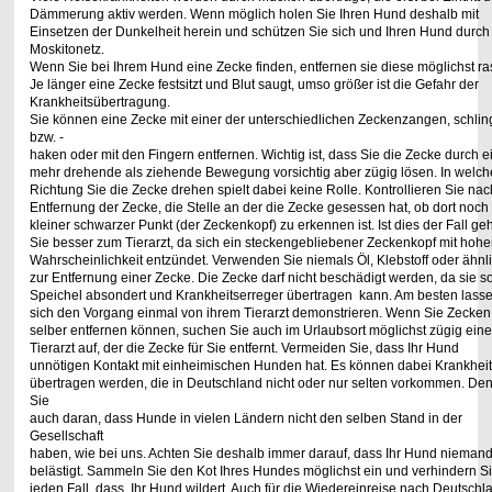
Dämmerung aktiv werden. Wenn möglich holen Sie Ihren Hund deshalb mit
Einsetzen der
Dunkelheit herein und schützen Sie sich und Ihren Hund durch
Moskitonetz.
Wenn Sie bei Ihrem Hund eine Zecke finden, entfernen sie diese möglichst ra
Je länger
eine Zecke festsitzt und Blut saugt, umso größer ist die Gefahr der
Krankheitsübertragung.
Sie können eine Zecke mit einer der unterschiedlichen Zeckenzangen, schli
bzw. -
haken oder mit den Fingern entfernen. Wichtig ist, dass Sie die Zecke durch e
mehr
drehende als ziehende Bewegung vorsichtig aber zügig lösen. In welch
Richtung Sie die
Zecke drehen spielt dabei keine Rolle. Kontrollieren Sie nac
Entfernung der Zecke, die
Stelle an der die Zecke gesessen hat, ob dort noch
kleiner schwarzer Punkt
(der Zeckenkopf) zu erkennen ist. Ist dies der Fall ge
Sie besser zum Tierarzt, da sich
ein steckengebliebener Zeckenkopf mit hohe
Wahrscheinlichkeit entzündet. Verwenden
Sie niemals Öl, Klebstoff oder ähnl
zur Entfernung einer Zecke. Die Zecke darf nicht
beschädigt werden, da sie s
Speichel absondert und Krankheitserreger übertragen
kann. Am besten lass
sich den Vorgang einmal von ihrem Tierarzt demonstrieren.
Wenn Sie Zecken 
selber entfernen können, suchen Sie auch im Urlaubsort möglichst
zügig ein
Tierarzt auf, der die Zecke für Sie entfernt. Vermeiden Sie, dass Ihr Hund
unnötigen Kontakt mit einheimischen Hunden hat. Es können dabei Krankhei
übertragen werden, die in Deutschland nicht oder nur selten vorkommen. De
Sie
auch daran, dass Hunde in vielen Ländern nicht den selben Stand in der
Gesellschaft
haben, wie bei uns. Achten Sie deshalb immer darauf, dass Ihr Hund nieman
belästigt.
Sammeln Sie den Kot Ihres Hundes möglichst ein und verhindern Si
jeden Fall, dass
Ihr Hund wildert. Auch für die Wiedereinreise nach Deutschl