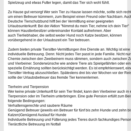
Spielzeug und etwas
Futter legen, damit das Tier sich wohl fühlt.
Zu Hause gut versorgt Wer sein Tier zu Hause lassen möchte, sollte sich recht
um einen Betreuer kümmern,
zum Beispiel einen Freund oder Nachbarn. Auc
Deutsche Tierschutzbund hilft bei der
Vermittlung einer geeigneten
Urlaubsunterkunft: Bei der Aktion "Nimmst du mein Tier,
nehme ich dein Tier"
können Haustierbesitzer untereinander Kontakt aufnehmen. Aber
auch Tierliebhaber, die selbst weder Hund noch Katze besitzen, können
vorübergehend in
der Urlaubszeit ein Tier betreuen.
Zudem bieten private Tiersitter-Vermittlungen ihre Dienste an. Wichtig ist eine
individuelle
Betreuung. Denn: Nicht jedes Tier passt in jede Familie. Nicht nur
Chemie zwischen den
Zweibeinern muss stimmen, sondern auch zwischen Z
und Vierbeiner. Sonderwünsche
wie andere Tiere als Spielgefährten oder ei
spezielle Ernährung sollten berücksichtigt
werden. Es ist empfehlenswert, ei
Tiersitter-Vertrag abzuschließen. Spätestens drei bis
vier Wochen vor der Rei
sollte der Urlaubsbetreuer das fremde Tier kennenlernen.
Tierheim und Tierpension
Wer keine private Unterkunft für sein Tier findet, kann den Vierbeiner auch in 
Tierpension oder im Tierheim unterbringen. Eine gute Pension erfüllt zum Bei
folgende Bedingungen:
Verhaltensgerechte und saubere Räume
Genügend Betreuer (jeweils ein Betreuer für fünf bis zehn Hunde und zehn bi
Katzen)Genügend Auslauf für Hunde
Individuelle Betreuung und Fütterung jedes Tieres durch fachkundiges Perso
Tierärztliche Betreuung im Notfall