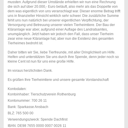
mussten. Aufgrund dieser Umstände erhielten wir nun eine Rechnung
die sich auf über 20.000,- Euro beläuft, also mehr als das Doppelte von
dem was eigentlich von uns veranschlagt war. Dieser enorme Betrag trifft
uns in finanzieller Hinsicht wirklich sehr schwer. Die zusätzliche Summe
fehlt uns nun natürlich bei unserer eigentlichen Verpflichtung, der
Versorgung und Betreuung unserer vielen Tierheimtiere. Der Bau der
Kläranlage war aber, aufgrund einer Auflage des Landratsamtes,
unumgänglich. Jetzt haben wir jedoch den Fall, dass unser Tierheim
zwar eine neue Kläranlage hat, aber nun die Existenz des gesamten
Tierheimes bedroht ist.
Daher bitten wir Sie, liebe Tierfreunde, mit aller Dringlichkeit um Hilfe.
Helfen und unterstützen Sie uns durch Ihre Spende, denn jeder noch so
kleine Cent ist nun für uns eine große Hilfe.
Im voraus herzlichsten Dank.
Es grüßen Ihre Tierheimtiere und unsere gesamte Vorstandschaft
Kontodaten:
Kontoinhaber: Tierschutzverein Rothenburg
Kontonummer: 700 26 11
Bank: Sparkasse Ansbach
BLZ: 765 500 00
Verwendungszweck: Spende Dachfirst
IBAN: DE98 7655 0000 0007 0026 11